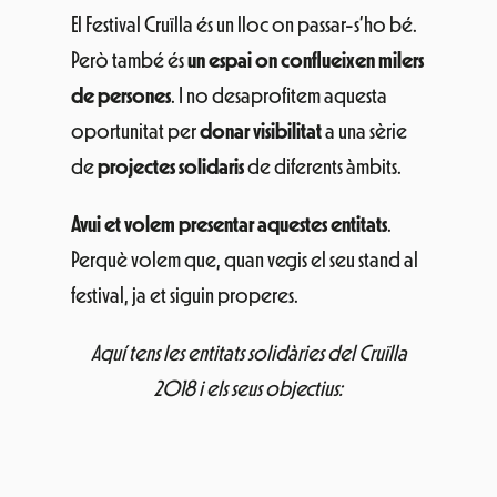
El Festival Cruïlla és un lloc on passar-s’ho bé.
Però també és
un espai on conflueixen milers
de persones
. I no desaprofitem aquesta
oportunitat per
donar visibilitat
a una sèrie
de
projectes solidaris
de diferents àmbits.
Avui et volem presentar aquestes entitats
.
Perquè volem que, quan vegis el seu stand al
festival, ja et siguin properes.
Aquí tens les entitats solidàries del Cruïlla
2018 i els seus objectius: