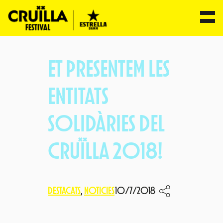
Vés
al
ET PRESENTEM LES
contingut
ENTITATS
SOLIDÀRIES DEL
CRUÏLLA 2018!
DESTACATS
, 
NOTICIES
10/7/2018