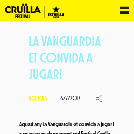
Vés
al
LA VANGUARDIA
contingut
ET CONVIDA A
JUGAR!
NOTICIES
6/7/2017
Aquest any La Vanguardia et convida a jugar i
a guanyar un abonament pel Festival Cruïlla