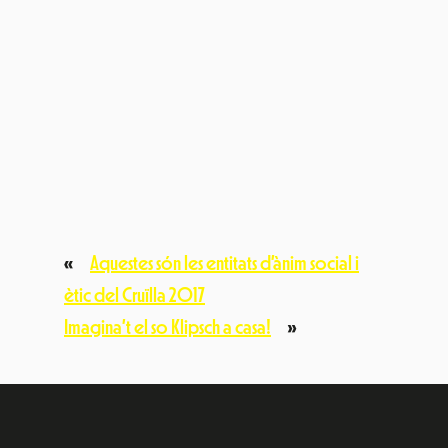
«
Aquestes són les entitats d’ànim social i
ètic del Cruïlla 2017
Imagina’t el so Klipsch a casa!
»