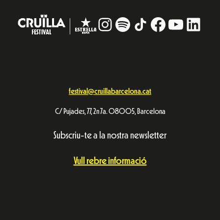
Instagram
#
TikTok
Facebook
YouTub
Linke
festival@cruillabarcelona.cat
C/ Pujades, 77, 2n 7a. 08005, Barcelona
Subscriu-te a la nostra newsletter
Vull rebre informació