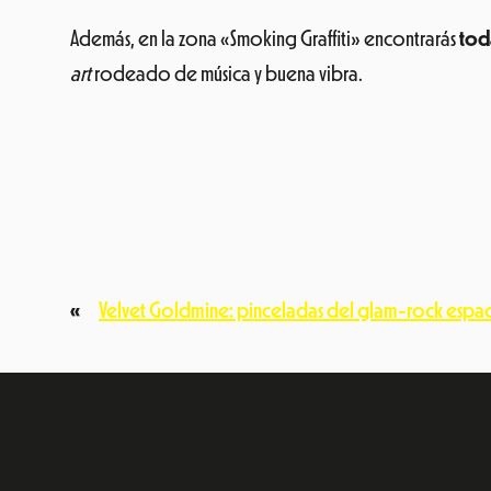
Además, en la zona «Smoking Graffiti» encontrarás
tod
art
rodeado de música y buena vibra.
«
Velvet Goldmine: pinceladas del glam-rock espac