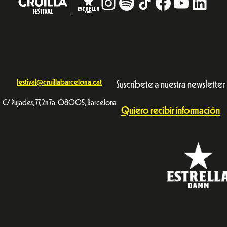
Instagram
#
TikTok
Facebook
YouTub
Linke
festival@cruillabarcelona.cat
Suscríbete a nuestra newsletter
C/ Pujades, 77, 2n 7a. 08005, Barcelona
Quiero recibir información