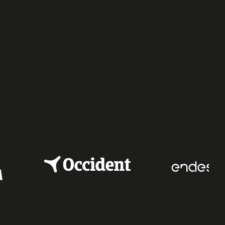
e
dIn