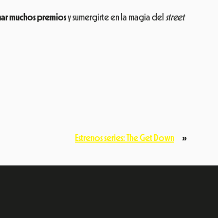
ar muchos premios
y sumergirte en la magia del
street
Estrenos series: The Get Down
»