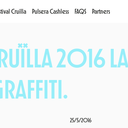
tival Cruïlla
Pulsera Cashless
FAQS
Partners
CRUÏLLA 2016 L
AFFITI.
25/5/2016