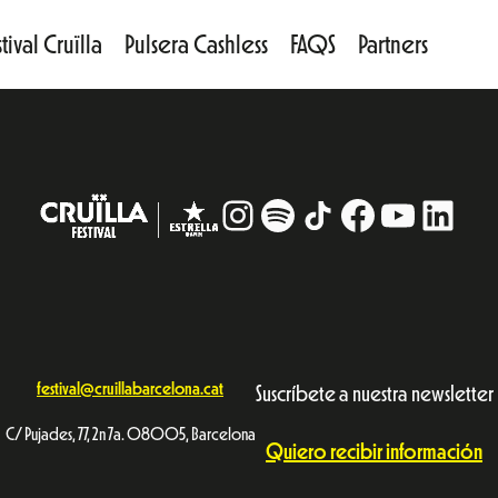
tival Cruïlla
Pulsera Cashless
FAQS
Partners
Instagram
#
TikTok
Facebook
YouTub
Linke
festival@cruillabarcelona.cat
Suscríbete a nuestra newsletter
C/ Pujades, 77, 2n 7a. 08005, Barcelona
Quiero recibir información