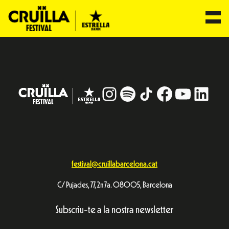
Vés
al
contingut
Instagram
#
TikTok
Facebook
YouTub
Linke
festival@cruillabarcelona.cat
C/ Pujades, 77, 2n 7a. 08005, Barcelona
Subscriu-te a la nostra newsletter