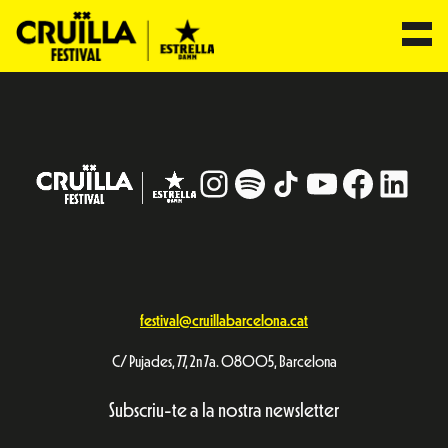
Skip
to
content
Instagram
#
TikTok
YouTube
Facebo
Linke
festival@cruillabarcelona.cat
C/ Pujades, 77, 2n 7a. 08005, Barcelona
Subscriu-te a la nostra newsletter