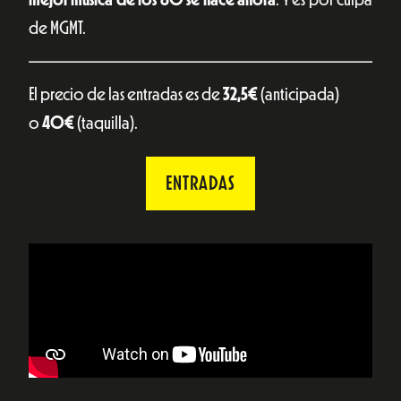
mejor música de los 80 se hace ahora
. Y es por culpa
de MGMT.
El precio de las entradas es de
32,5€
(anticipada)
o
40€
(taquilla).
ENTRADAS