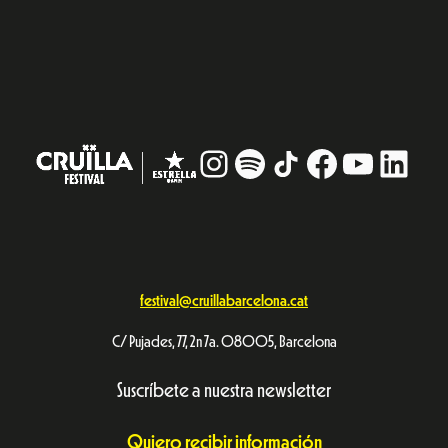
Instagram
#
TikTok
Facebook
YouTub
Linke
festival@cruillabarcelona.cat
C/ Pujades, 77, 2n 7a. 08005, Barcelona
Suscríbete a nuestra newsletter
Quiero recibir información