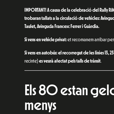
IMPORTANT! A causa de la celebració del Rally RA
trobaran tallats a la circulació de vehicles: Avingud
Taulet, Avinguda Francesc Ferrer i Guàrdia.
Si vens en vehicle privat:
et recomanem arribar per l
Si vens en autobús: el recorregut de les línies 13, 23
recinte)
es veurà afectat pels talls de trànsit
.
Els 80 estan gelo
menys