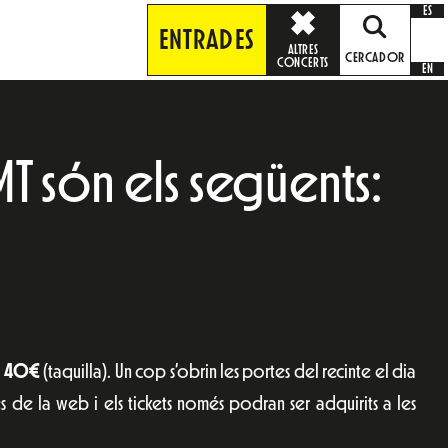
ES
ENTRADES
ALTRES
CERCADOR
CONCERTS
EN
MT són els següents:
o
40€
(taquilla). Un cop s’obrin les portes del recinte el dia
s de la web i els tickets només podran ser adquirits a les