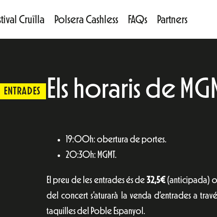
tival Cruïlla
Polsera Cashless
FAQs
Partners
Els horaris de MG
ENTRADES
19:00h: obertura de portes.
20:30h: MGMT.
El preu de les entrades és de
32,5€
(anticipada) 
del concert s’aturarà la venda d’entrades a travé
taquilles del Poble Espanyol.