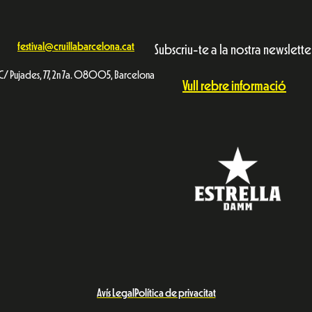
festival@cruillabarcelona.cat
Subscriu-te a la nostra newslette
C/ Pujades, 77, 2n 7a. 08005, Barcelona
Vull rebre informació
Avís Legal
Política de privacitat