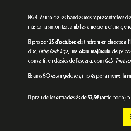
MGMT és una de les bandes més representatives d
música ha sintonitzat amb les emocions d’una gen
El proper
25 d’octubre
els tindrem en directe a
l
disc,
Little Dark Age
, una
obra majúscula
de psicodè
convertit en clàssics de l’escena, com
Kids
i
Time to
Els anys 80 estan gelosos, i no és per a menys:
la m
El preu de les entrades és de
32,5€
(anticipada) o