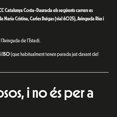
CC Catalunya Costa-Daurada els següents carrers es
a Maria Cristina, Carles Buïgas (vial 6025), Avinguda Rius i
’Avinguda de l’Estadi.
 i 150
(que habitualment tenen parada just davant del
sos, i no és per a