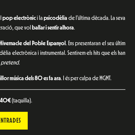
el
pop electrònic
i la
psicodèlia
de l’última dècada. La seva
eració, que vol
ballar i sentir alhora
.
’Hivernacle del Poble Espanyol
. Ens presentaran el seu últim
lia electrònica i instrumental. Sentirem els hits que els han
 pretend.
illor música dels 80 es fa ara
. I és per culpa de MGMT.
40€
(taquilla).
ENTRADES