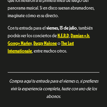
que los llevaron a la primera línea de fuego del
panorama musical. Si en disco suenan abrumadores,
imagínate cómo es su directo.
Con tu entrada para el
viernes, 13 de julio
, también
podrás ver los conciertos de
N.E.R.D
,
Damian «Jr.
Gong» Marley
,
Bugzy Malone
o
The Last
Internationale
, entre muchos otros.
Compra aquí tu entrada para el viernes o, si prefieres
vivir la experiencia completa, hazte con uno de los
abonos.