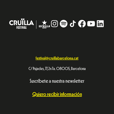
Instagram
#
TikTok
Facebook
YouTub
Linke
festival@cruillabarcelona.cat
C/ Pujades, 77, 2n 7a. 08005, Barcelona
Suscríbete a nuestra newsletter
Quiero recibir información