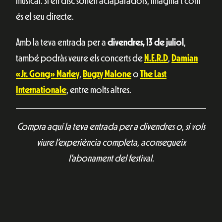
musical. Si en disc sonen aclaparadors, imagina’t com
és el seu directe.
Amb la teva entrada per a
divendres, 13 de juliol
,
també podràs veure els concerts de
N.E.R.D
,
Damian
«Jr. Gong» Marley
,
Bugzy Malone
o
The Last
Internationale
, entre molts altres.
Compra aquí la teva entrada per a divendres o, si vols
viure l’experiència completa, aconsegueix
l’abonament del festival.