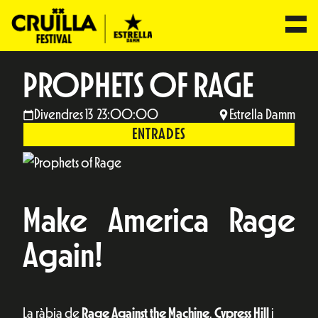
PROPHETS OF RAGE
Divendres 13 23:00:00
Estrella Damm
ENTRADES
Make America Rage
Again!
La ràbia de
Rage Against the Machine
,
Cypress Hill
i