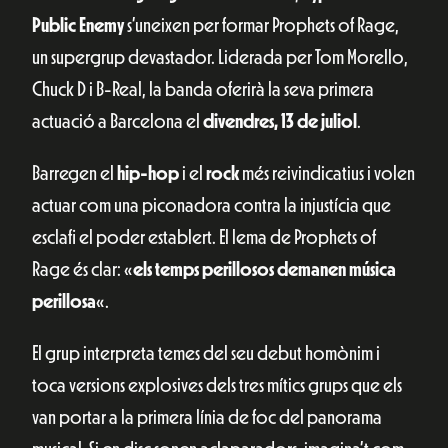
Public Enemy
s’uneixen per formar Prophets of Rage,
un supergrup devastador. Liderada per Tom Morello,
Chuck D i B-Real, la banda oferirà la seva primera
actuació a Barcelona el
divendres, 13 de juliol
.
Barregen el
hip-hop
i el
rock
més reivindicatius i volen
actuar com una piconadora contra la injustícia que
esclafi el poder establert. El lema de Prophets of
Rage és clar: «
els temps perillosos demanen música
perillosa
«.
El grup interpreta temes del seu debut homònim i
toca versions explosives dels tres mítics grups que els
van portar a la primera línia de foc del panorama