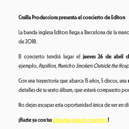
Cruïlla Produccions presenta el concierto de Editors
La banda inglesa Editors llega a Barcelona de la ma
de 2018.
El concierto tendrá lugar el
jueves 26 de abril 
ejemplo,
Papillon
,
Munich
o
Smokers Outside the Hosp
Con una trayectoria que abarca 15 años, 5 discos, una
detalles de su sexto álbum, que estará compuesto por
No dejes escapar esta oportunidad única de ver en dire
¡Hazte ya con tus
entradas para el concierto
!