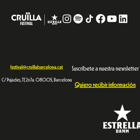
Instagram
#
TikTok
Facebook
YouTub
Linke
festival@cruillabarcelona.cat
Suscríbete a nuestra newsletter
C/ Pujades, 77, 2n 7a. 08005, Barcelona
Quiero recibir información