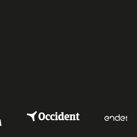
e
dIn