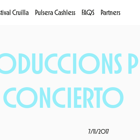
tival Cruïlla
Pulsera Cashless
FAQS
Partners
RODUCCIONS P
N CONCIERTO
7/11/2017