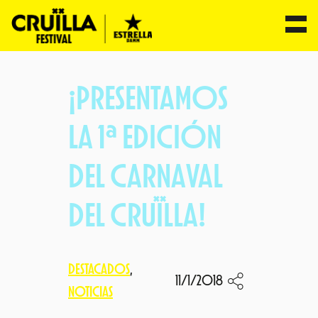
Saltar
al
¡PRESENTAMOS
contenido
LA 1ª EDICIÓN
DEL CARNAVAL
DEL CRUÏLLA!
DESTACADOS
, 
11/1/2018
NOTICIAS