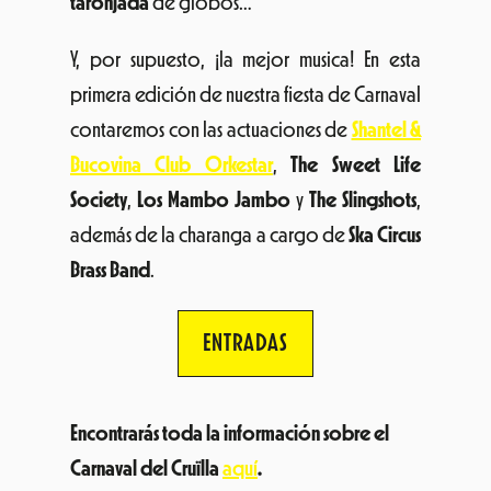
taronjada
de globos…
Y, por supuesto, ¡la mejor musica! En esta
primera edición de nuestra fiesta de Carnaval
contaremos con las actuaciones de
Shantel &
Bucovina Club Orkestar
,
The Sweet Life
Society
,
Los Mambo Jambo
y
The Slingshots
,
además de la charanga a cargo de
Ska Circus
Brass Band
.
ENTRADAS
Encontrarás toda la información sobre el
Carnaval del Cruïlla
aquí
.