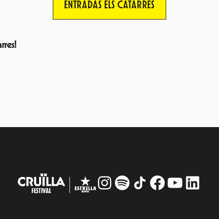
ENTRADAS ELS CATARRES
arres!
Instagram
#
TikTok
Facebook
YouTub
Linke