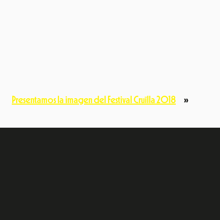
Presentamos la imagen del Festival Cruïlla 2018
»
e
dIn