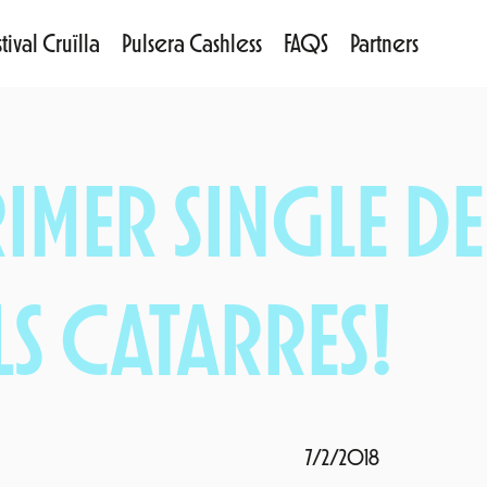
tival Cruïlla
Pulsera Cashless
FAQS
Partners
PRIMER SINGLE 
LS CATARRES!
7/2/2018