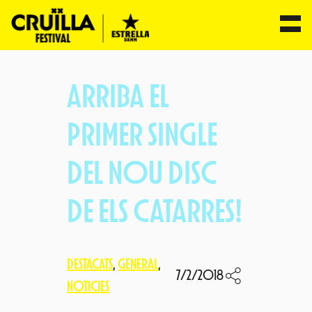
Vés
al
ARRIBA EL
contingut
PRIMER SINGLE
DEL NOU DISC
DE ELS CATARRES!
DESTACATS
, 
GENERAL
, 
7/2/2018
NOTICIES