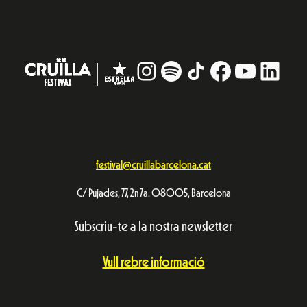
Instagram
#
TikTok
Facebook
YouTub
Linke
festival@cruillabarcelona.cat
C/ Pujades, 77, 2n 7a. 08005, Barcelona
Subscriu-te a la nostra newsletter
Vull rebre informació