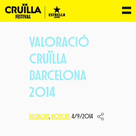
Vés
al
VALORACIÓ
contingut
CRUÏLLA
BARCELONA
2014
DESTACATS
, 
NOTICIES
4/9/2014