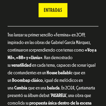
ENTRADAS
Tras lanzar su primer sencillo «Fermina» en 2019,
inspirado en las obras de Gabriel García Márquez,
continuaron sorprendiendo con temas como
«Voy a
Mil», «88» y «Lluvia»
. Han demostrado
su
versatilidad
en cada tema, capaces de sonar igual
de contundentes en un
House bailabl
e que en
un
Boombap clásico
, igual de melódicos en
una
Cumbia
que en una
balada
. En 2024, Çantamarta
presentó su álbum debut ‘
PASARELA
‘, una obra que
consolida su
propuesta única dentro de la escena