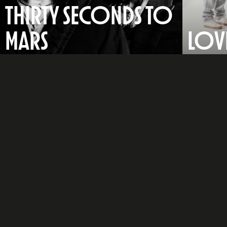
THIRTY SECONDS TO
MARS
LOVE