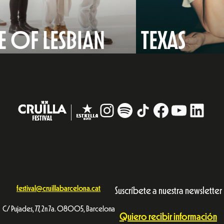
 OF LESBIAN
TEXAS
Instagram
#
TikTok
Facebook
YouTub
Linke
festival@cruillabarcelona.cat
Suscríbete a nuestra newsletter
C/ Pujades, 77, 2n 7a. 08005, Barcelona
Quiero recibir información