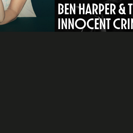
BEN HARPER & 
INNOCENT CRI
e
dIn