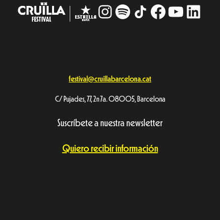
Instagram
#
TikTok
Facebook
YouTub
Linke
festival@cruillabarcelona.cat
C/ Pujades, 77, 2n 7a. 08005, Barcelona
Suscríbete a nuestra newsletter
Quiero recibir información