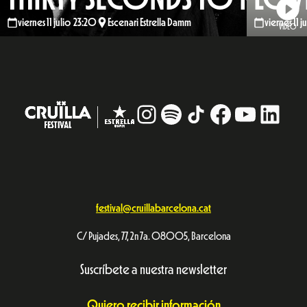
viernes 11 julio 23:20
Escenari Estrella Damm
viernes 11 
VIDEO
Instagram
#
TikTok
Facebook
YouTub
Linke
festival@cruillabarcelona.cat
C/ Pujades, 77, 2n 7a. 08005, Barcelona
Suscríbete a nuestra newsletter
Quiero recibir información