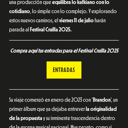
una producción que
equilibra lo kafkiano con lo
cotidiano
, lo simple con lo complejo. Y explorando
estos nuevos caminos, el
viernes 11 de julio
harán
parada al
Festival Cruïlla 2025.
Compra aquí tus entradas para el Festival Cruïlla 2025
ENTRADAS
Su viaje comenzó en enero de 2023 con ‘
Brandon
‘, un
primer álbum que ya dejaba entrever
la originalidad
de la propuesta
y su inminente trascendencia dentro
de la escena musical nacional. Muy pronto, como si