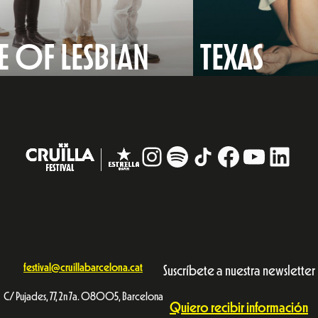
 OF LESBIAN
TEXAS
Instagram
#
TikTok
Facebook
YouTub
Linke
festival@cruillabarcelona.cat
Suscríbete a nuestra newsletter
C/ Pujades, 77, 2n 7a. 08005, Barcelona
Quiero recibir información