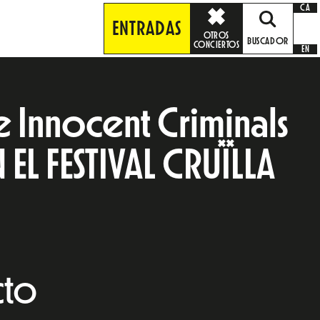
CA
ENTRADAS
OTROS
BUSCADOR
CONCIERTOS
EN
e Innocent Criminals
EL FESTIVAL CRUÏLLA
cto