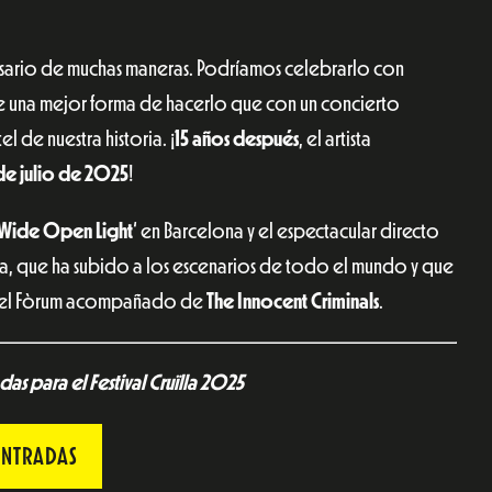
sario de muchas maneras. Podríamos celebrarlo con
re una mejor forma de hacerlo que con un concierto
l de nuestra historia. ¡
15 años después
, el artista
1 de julio de 2025
!
Wide Open Light
‘ en Barcelona y el espectacular directo
ria, que ha subido a los escenarios de todo el mundo y que
c del Fòrum acompañado de
The Innocent Criminals
.
as para el Festival Cruïlla 2025
ENTRADAS