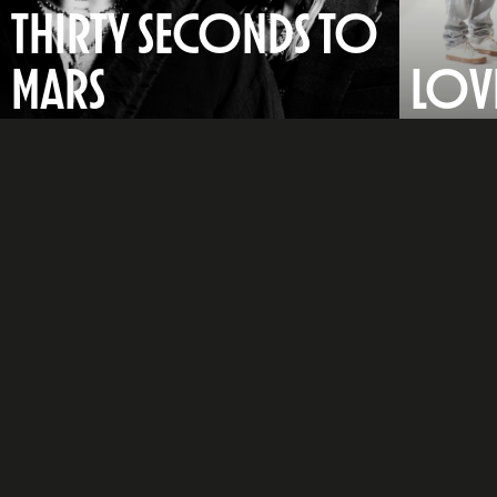
THIRTY SECONDS TO
MARS
LOVE