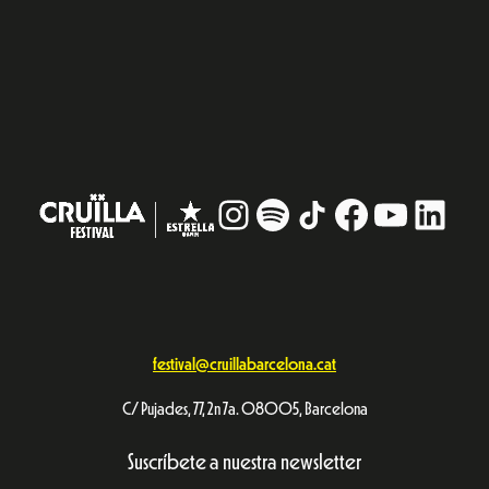
Instagram
#
TikTok
Facebook
YouTub
Linke
festival@cruillabarcelona.cat
C/ Pujades, 77, 2n 7a. 08005, Barcelona
Suscríbete a nuestra newsletter