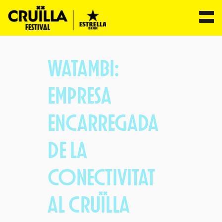
Vés
al
WATAMBI:
contingut
EMPRESA
ENCARREGADA
DE LA
CONECTIVITAT
AL CRUÏLLA