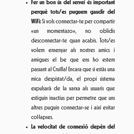
Fer un bon ús del servei és important
perquè tots/es puguem gaudir del
WiFi:
Si vols connectar-te per compartir
«un momentazo», no oblidis
desconnectar-te quan acabis. Tots/es
volem ensenyar als nostres amics i
amigues el be que ens ho estem
passant al Cruïlla! Encara que si estàs una
mica despistat/da, el propi sistema
expulsarà de la xarxa als usuaris que
estiguin inactius per permetre que uns
altres puguin connectar-se i així evitar
col·lapses.
La velocitat de connexió depèn del