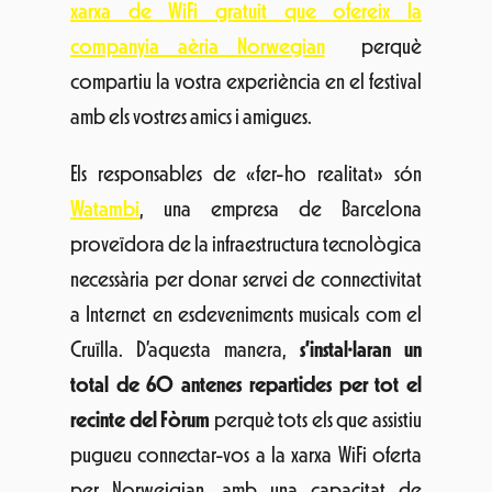
xarxa de WiFi gratuit que ofereix la
companyia aèria Norwegian
perquè
compartiu la vostra experiència en el festival
amb els vostres amics i amigues.
Els responsables de «fer-ho realitat» són
Watambi
, una empresa de Barcelona
proveïdora de la infraestructura tecnològica
necessària per donar servei de connectivitat
a Internet en esdeveniments musicals com el
Cruïlla. D’aquesta manera,
s’instal·laran un
total de 60 antenes repartides per tot el
recinte del Fòrum
perquè tots els que assistiu
pugueu connectar-vos a la xarxa WiFi oferta
per Norweigian, amb una capacitat de