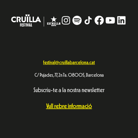
Instagram
#
TikTok
Facebook
YouTub
Linke
festival@cruillabarcelona.cat
C/ Pujades, 77, 2n 7a. 08005, Barcelona
Subscriu-te a la nostra newsletter
Vull rebre informació