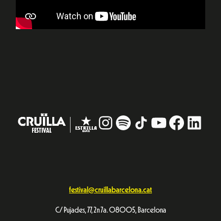
Instagram
#
TikTok
YouTube
Facebo
Linke
festival@cruillabarcelona.cat
C/ Pujades, 77, 2n 7a. 08005, Barcelona