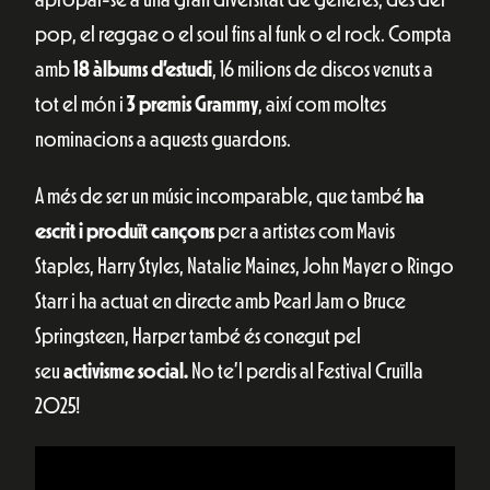
pop, el reggae o el soul fins al funk o el rock. Compta
amb
18 àlbums d’estudi
, 16 milions de discos venuts a
tot el món i
3 premis Grammy
, així com moltes
nominacions a aquests guardons.
A més de ser un músic incomparable, que també
ha
escrit i produït cançons
per a artistes com Mavis
Staples, Harry Styles, Natalie Maines, John Mayer o Ringo
Starr i ha actuat en directe amb Pearl Jam o Bruce
Springsteen, Harper també és conegut pel
seu
activisme social.
No te’l perdis al Festival Cruïlla
2025!