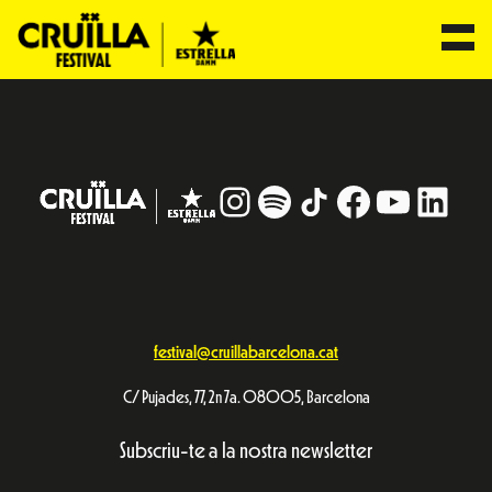
Vés
al
contingut
Instagram
#
TikTok
Facebook
YouTub
Linke
festival@cruillabarcelona.cat
C/ Pujades, 77, 2n 7a. 08005, Barcelona
Subscriu-te a la nostra newsletter