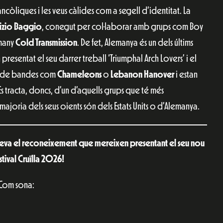
ancòliques i les veus càlides com a segell d’identitat. La
izio
Baggio
, conegut per col·laborar amb grups com Boy
emany
Cold
Transmission
. De fet, Alemanya és un dels últims
presentat el seu darrer treball ‘Triumphal Arch Lovers’ i el
rs de bandes com
Chameleons
o
Lebanon
Hanover
i estan
 Es tracta, doncs, d’un d’aquells grups que té més
majoria dels seus oients són dels Estats Units o d’Alemanya.
 seva el reconeixement que mereixen presentant el seu nou
stival Cruïlla 2026!
Com sona: