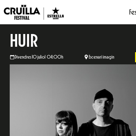
Fes
HUIR
Divendres 10 juliol 04:00h
Escenari imagin