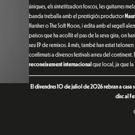
úniques, els sintetitzadors foscos, les guitarres mel
banda treballa amb el prestigiós productor
Maur
Harsher o The Soft Moon, i edita amb el segell al
països que ha acollit el pas de la seva gira, on han 
seu EP de remixos. A més, també han estat telone
confirmats a diversos festivals arreu del continent.
reconeixement internacional
que local, ja que la 
El divendres 10 de juliol de 2026 rebran a casa
disc al Fe