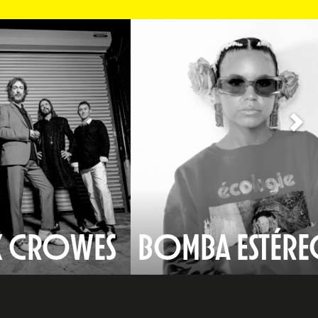
K CROWES
BOMBA ESTÉR