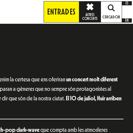
ES
ENTRADES
ALTRES
CERCADOR
CONCERTS
EN
tenim la certesa que ens oferiran
un concert molt diferent
paran a gèneres que no sempre són protagonistes al
dir que són de la nostra ciutat.
El 10 de juliol, Huir arriben
nth-pop dark-wave
que compta amb les atmosferes