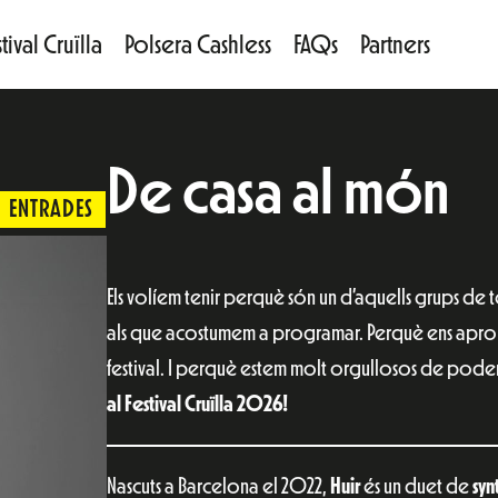
tival Cruïlla
Polsera Cashless
FAQs
Partners
De casa al món
ENTRADES
Els volíem tenir perquè són un d’aquells grups de 
als que acostumem a programar. Perquè ens apro
festival. I perquè estem molt orgullosos de poder 
al Festival Cruïlla 2026!
Nascuts a Barcelona el 2022,
Huir
és un duet de
sy