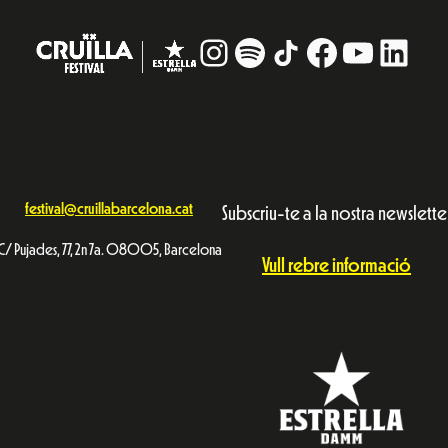
Instagram
#
TikTok
Facebook
YouTub
Linke
festival@cruillabarcelona.cat
Subscriu-te a la nostra newslette
C/ Pujades, 77, 2n 7a. 08005, Barcelona
Vull rebre informació