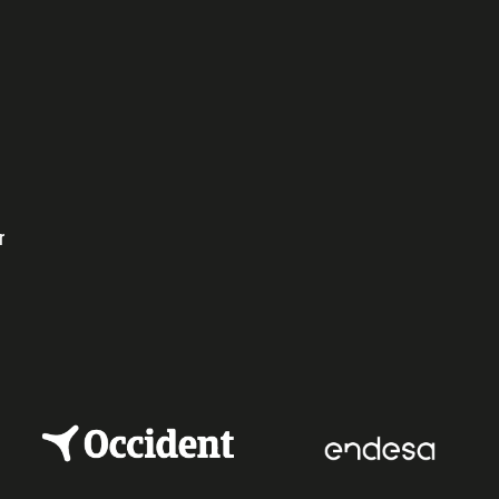
e
dIn
r