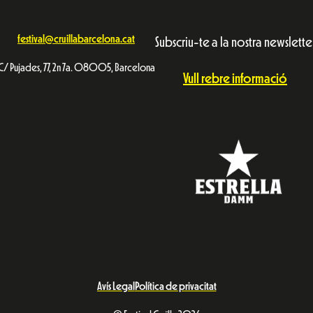
festival@cruillabarcelona.cat
Subscriu-te a la nostra newslette
C/ Pujades, 77, 2n 7a. 08005, Barcelona
Vull rebre informació
Avís Legal
Política de privacitat