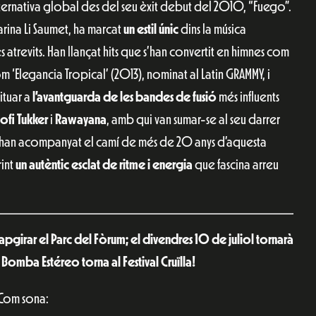
lternativa global des del seu èxit debut del 2010, “Fuego”.
arina Li Saumet, ha marcat
un estil únic
dins la música
es atrevits. Han llançat hits que s’han convertit en himnes com
m ‘Elegancia Tropical’ (2013), nominat al Latin GRAMMY, i
ituar a
l’avantguarda de les bandes de fusió
més influents
Sofi Tukker
i
Rawayana
, amb qui van sumar-se al seu darrer
ue han acompanyat el camí de més de 20 anys d’aquesta
int
un autèntic esclat de ritme i energia
que fascina arreu
capgirar el Parc del Fòrum; el divendres 10 de juliol tornarà
,
Bomba Estéreo
torna al Festival Cruïlla!
Com sona: