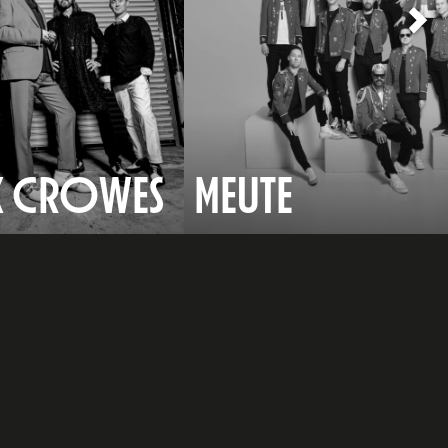
K CROWES
MEUTE
e
dIn