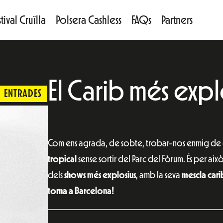
tival Cruïlla
Polsera Cashless
FAQs
Partners
El Carib més expl
ENTRADES
Com ens agrada, de sobte, trobar-nos enmig de co
tropical
sense sortir del Parc del Fòrum. És per aix
dels
shows més explosius
, amb la seva
mescla cari
torna a Barcelona!