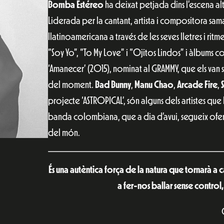
Bomba Estéreo
ha deixat petjada dins l’escena a
Liderada per la cantant, artista i compositora sam
llatinoamericana a través de les seves lletres i ritm
“Soy Yo”, “To My Love” i “Ojitos Lindos” i àlbums co
‘Amanecer’ (2015), nominat al GRAMMY, que els van s
del moment.
Bad Bunny
,
Manu Chao
,
Arcade Fire
,
projecte ‘ASTROPICAL’, són alguns dels artistes q
banda colombiana, que a dia d’avui, segueix ofer
del món.
És una autèntica força de la natura que tornarà a 
a fer-nos ballar sense control