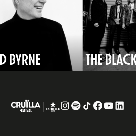
D BYRNE
THE BLAC
Instagram
#
TikTok
Facebook
YouTub
Linke