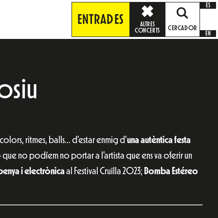
ES
ENTRADES
ALTRES
CERCADOR
CONCERTS
EN
osiu
lors, ritmes, balls… d’estar enmig d’
una autèntica festa
ò que no podíem no portar a l’artista que ens va oferir un
benya i electrònica
al Festival Cruïlla 2023;
Bomba Estéreo