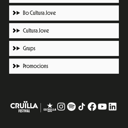
Bo Cultura Jove
Cultura Jove
Grups
Promocions
Instagram
#
TikTok
Facebook
YouTub
Linke