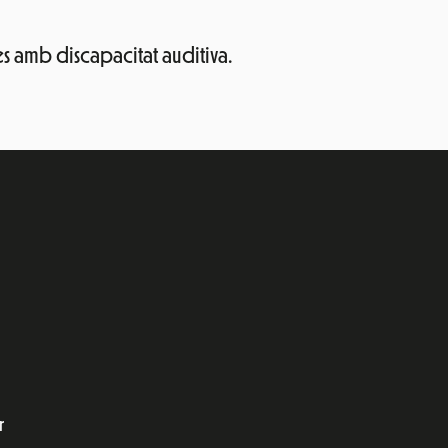
s amb discapacitat auditiva.
e
dIn
r