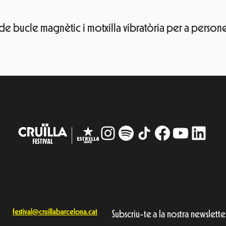
e bucle magnètic i motxilla vibratòria per a persone
Instagram
#
TikTok
Facebook
YouTub
Linke
festival@cruillabarcelona.cat
Subscriu-te a la nostra newslette