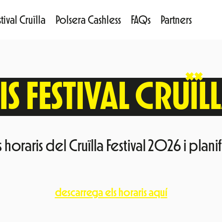
tival Cruïlla
Polsera Cashless
FAQs
Partners
S FESTIVAL CRUÏL
horaris del Cruïlla Festival 2026 i planifi
descarrega els horaris aquí