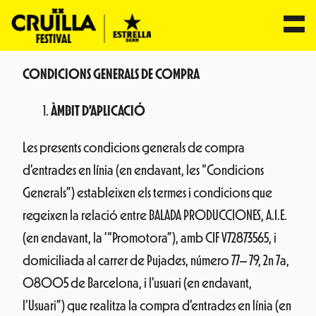
Vés
CONDICIONS GENERALS DE COMPRA
al
contingut
ÀMBIT D’APLICACIÓ
Les presents condicions generals de compra
d’entrades en línia (en endavant, les “Condicions
Generals”) estableixen els termes i condicions que
regeixen la relació entre BALADA PRODUCCIONES, A.I.E.
(en endavant, la ’“Promotora”), amb CIF V72873565, i
domiciliada al carrer de Pujades, número 77– 79, 2n 7a,
08005 de Barcelona, i l’usuari (en endavant,
l’Usuari”) que realitza la compra d’entrades en línia (en