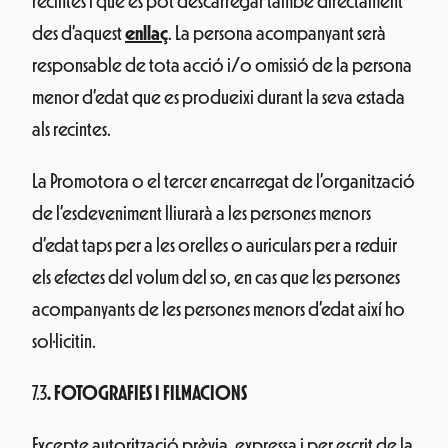
recintes i que es pot descarregar també directament
des d’aquest
enllaç
. La persona acompanyant serà
responsable de tota acció i/o omissió de la persona
menor d’edat que es produeixi durant la seva estada
als recintes.
La Promotora o el tercer encarregat de l’organització
de l’esdeveniment lliurarà a les persones menors
d’edat taps per a les orelles o auriculars per a reduir
els efectes del volum del so, en cas que les persones
acompanyants de les persones menors d’edat així ho
sol·licitin.
7.3
. FOTOGRAFIES I FILMACIONS
Excepte autorització prèvia, expressa i per escrit de la