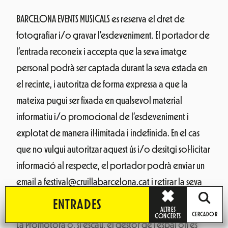
BARCELONA EVENTS MUSICALS es reserva el dret de
fotografiar i/o gravar l’esdeveniment. El portador de
l’entrada reconeix i accepta que la seva imatge
personal podrà ser captada durant la seva estada en
el recinte, i autoritza de forma expressa a que la
mateixa pugui ser fixada en qualsevol material
informatiu i/o promocional de l’esdeveniment i
explotat de manera il·limitada i indefinida. En el cas
que no vulgui autoritzar aquest ús i/o desitgi sol·licitar
informació al respecte, el portador podrà enviar un
email a festival@cruillabarcelona.cat i retirar la seva
autorització si ho desitja.
ENTRADES
ALTRES
CERCADOR
CONCERTS
La Promotora o, si escau, el gestor de l’espai on es