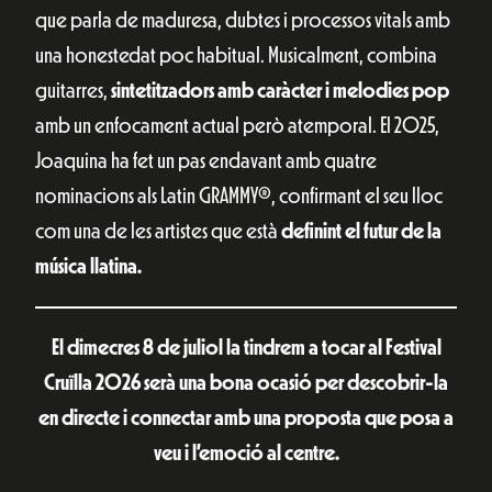
que parla de maduresa, dubtes i processos vitals amb
una honestedat poc habitual. Musicalment, combina
guitarres,
sintetitzadors amb caràcter i melodies pop
amb un enfocament actual però atemporal. El 2025,
Joaquina ha fet un pas endavant amb quatre
nominacions als Latin GRAMMY®, confirmant el seu lloc
com una de les artistes que està
definint el futur de la
música llatina.
El dimecres 8 de juliol la tindrem a tocar al Festival
Cruïlla 2026 serà una bona ocasió per descobrir-la
en directe i connectar amb una proposta que posa a
veu i l’emoció al centre.