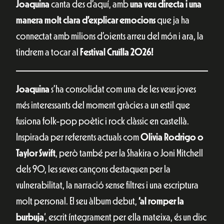
Joaquina
canta des d’aquí, amb
una veu directa i una
manera molt clara d’explicar emocions
que ja ha
connectat amb milions d’oients arreu del món i ara, la
tindrem a tocar al
Festival Cruïlla 2026!
Joaquina
s’ha consolidat com una de les veus joves
més interessants del moment gràcies a un estil que
fusiona folk-pop poètic i rock clàssic en castellà.
Inspirada per referents actuals com
Olivia Rodrigo o
Taylor Swift
, però també per la Shakira o Joni Mitchell
dels 90, les seves cançons destaquen per la
vulnerabilitat, la narració sense filtres i una escriptura
molt personal. El seu àlbum debut,
‘al romper la
burbuja
‘, escrit íntegrament per ella mateixa, és un disc