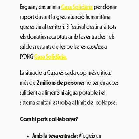
Enguany ens unim a
Gaza Solidària
per donar
suport davant la greu situació humanitària
que es viu al territori. El festival destinarà tots
els donatius recaptats amb les entrades i els
saldos restants de les polseres
cashless
a
l’ONG
Gaza Solidària
.
La situació a Gaza és cada cop més crítica:
més de
2 milions de persones
no tenen accés
suficient a aliments ni aigua potable i el
sistema sanitari es troba al límit del col·lapse.
Com hi pots col·laborar?
Amb la teva entrada:
Afegeix un