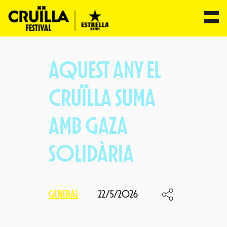
Vés
al
AQUEST ANY EL
contingut
CRUÏLLA SUMA
AMB GAZA
SOLIDÀRIA
GENERAL
22/5/2026