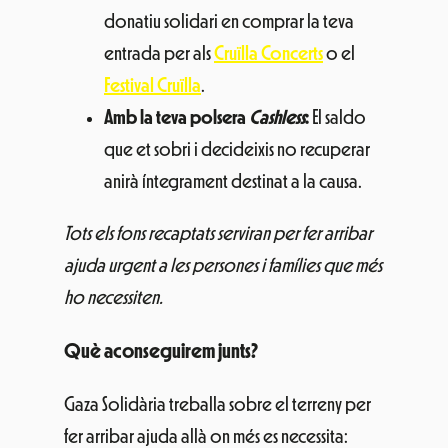
donatiu solidari en comprar la teva
entrada per als
Cruïlla Concerts
o el
Festival Cruïlla
.
Amb la teva polsera
Cashless
:
El saldo
que et sobri i decideixis no recuperar
anirà íntegrament destinat a la causa.
Tots els fons recaptats serviran per fer arribar
ajuda urgent a les persones i famílies que més
ho necessiten.
Què aconseguirem junts?
Gaza Solidària treballa sobre el terreny per
fer arribar ajuda allà on més es necessita: