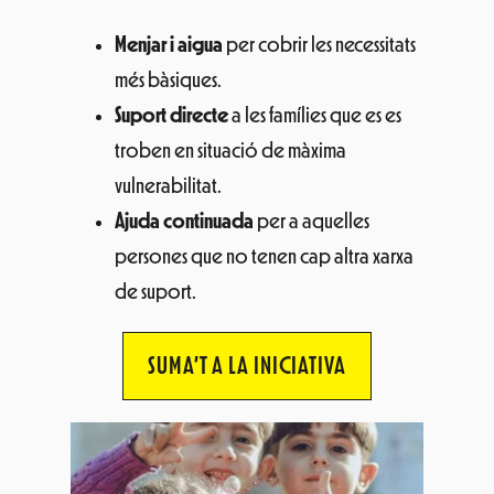
Menjar i aigua
per cobrir les necessitats
més bàsiques.
Suport directe
a les famílies que es es
troben en situació de màxima
vulnerabilitat.
Ajuda continuada
per a aquelles
persones que no tenen cap altra xarxa
de suport.
SUMA’T A LA INICIATIVA