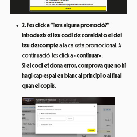
2. Fes click a “Tens alguna promoció?”
i
introdueix el teu codi de convidat o el del
teu descompte
a la caixeta promocional. A
continuació fes click a «
continuar
«.
Si el codi et dona error, comprova que no hi
hagi cap espai en blanc al principi o al final
quan el copiïs
.