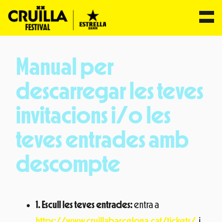
Vés
al
Manual per
contingut
descarregar les teves
invitacions i/o les
teves entrades amb
descompte
1. Escull les teves entrades:
entra a
https://www.cruillabarcelona.cat/tickets/
i