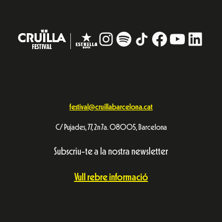
Instagram
#
TikTok
Facebook
YouTub
Linke
festival@cruillabarcelona.cat
C/ Pujades, 77, 2n 7a. 08005, Barcelona
Subscriu-te a la nostra newsletter
Vull rebre informació