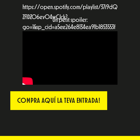
https://open.spotify.com/playlist/37i9dQ
ZF1DZ06evO4wCJck?
Un petit spoiler:
go=1&sp_cid=a5ee264e8134ea91b1853553f
671df38&utm_source=embed_player_p&ut
m_medium=desktop&nd=1&dlsi=704d56
0010664622
COMPRA AQUÍ LA TEVA ENTRADA!