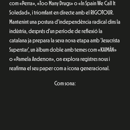
com «Perra», «Too Many Drugs» o «In Spain We Call It
Soledad», i triomfant en directe amb el RIGOTOUR.
Mantenint una postura d’independència radical dins la
indústria, després d’un període de reflexió la
catalana ja prepara la seva nova etapa amb ‘Jesucrista
Superstar’, un àlbum doble amb temes com «KAIMÁN»
o «Pamela Anderson», on explora registres nous i
reafirma el seu paper com a icona generacional.
Com sona: