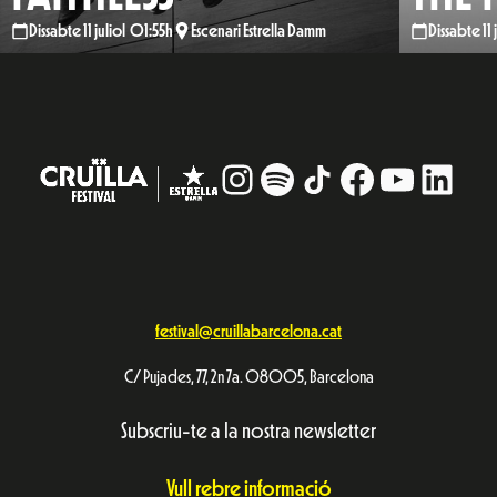
Dissabte 11 juliol 01:55h
Escenari Estrella Damm
Dissabte 11
Instagram
#
TikTok
Facebook
YouTub
Linke
festival@cruillabarcelona.cat
C/ Pujades, 77, 2n 7a. 08005, Barcelona
Subscriu-te a la nostra newsletter
Vull rebre informació