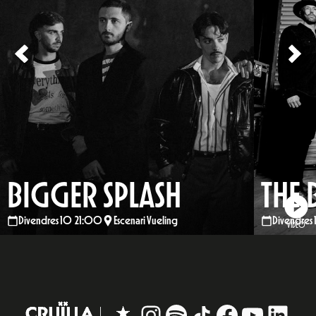
BIGGER SPLASH
THE
Divendres 10 21:00
Escenari Vueling
Divendres 
VÍDEO
Instagram
#
TikTok
Facebook
YouTub
Linke