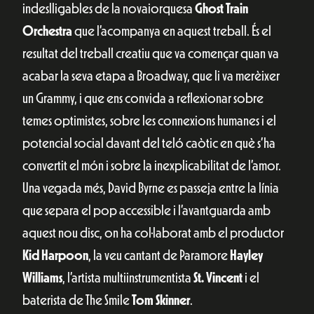
indeslligables de la novaiorquesa
Ghost Train
Orchestra
que l’acompanya en aquest treball. És el
resultat del treball creatiu que va començar quan va
acabar la seva etapa a Broadway, que li va merèixer
un Grammy, i que ens convida a reflexionar sobre
temes optimistes, sobre les connexions humanes i el
potencial social davant del teló caòtic en què s’ha
convertit el món i sobre la inexplicabilitat de l’amor.
Una vegada més, David Byrne es passeja entre la línia
que separa el pop accessible i l’avantguarda amb
aquest nou disc, on ha col·laborat amb el productor
Kid Harpoon
, la veu cantant de Paramore
Hayley
Williams
, l’artista multiinstrumentista
St. Vincent
i el
baterista de The Smile
Tom
Skinner
.