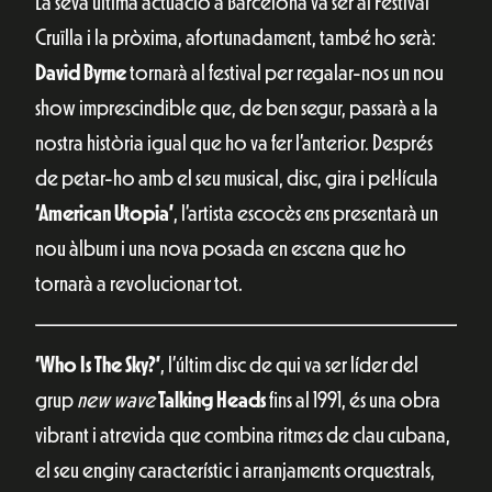
La seva última actuació a Barcelona va ser al Festival
Cruïlla i la pròxima, afortunadament, també ho serà:
David
Byrne
tornarà al festival per regalar-nos un nou
show imprescindible que, de ben segur, passarà a la
nostra història igual que ho va fer l’anterior. Després
de petar-ho amb el seu musical, disc, gira i pel·lícula
‘American Utopia’
, l’artista escocès ens presentarà un
nou àlbum i una nova posada en escena que ho
tornarà a revolucionar tot.
‘Who Is The Sky?’
, l’últim disc de qui va ser líder del
grup
new wave
Talking
Heads
fins al 1991, és una obra
vibrant i atrevida que combina ritmes de clau cubana,
el seu enginy característic i arranjaments orquestrals,