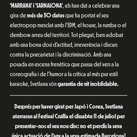
‘MARRANA’ i ‘SARNALONA’
, els han dut a celebrar una
gira de
més de 30 dates
que ha portat el seu
electropop mesclat amb l’EDM, el house, la rumba o el
dembow arreu del territori. Tot plegat, ben adobat
amb una bona dosi d’actitud, irreverència i discurs
contra la precarietat i la discriminació. Amb una
posada en escena frenètica que passa del vers a la
coreografia i de l’humor a la crítica al més pur estil
karaoke, Svetlana són
garantia de nit inoblidable.
Després per haver girat per Japó i Corea, Svetlana
aterraran al Festival Cruïlla el dissabte 11 de juliol per
presentar-nos el seu nou disc: no et perdis la seva
única actuació de l’any a la seva estimada Barcelona!