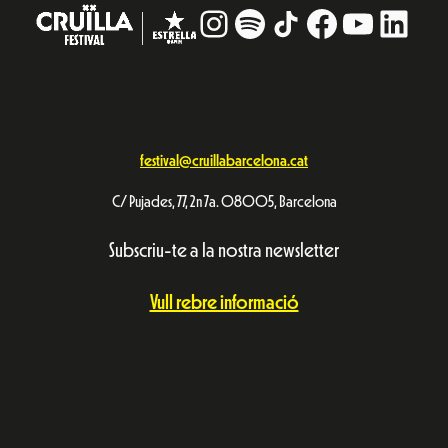
Instagram
#
TikTok
Facebook
YouTub
Linke
festival@cruillabarcelona.cat
C/ Pujades, 77, 2n 7a. 08005, Barcelona
Subscriu-te a la nostra newsletter
Vull rebre informació