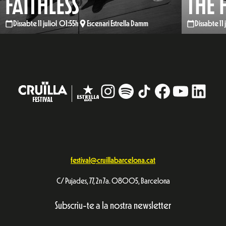
FAITHLESS
THE 
Dissabte 11 juliol 01:55h
Escenari Estrella Damm
Dissabte 11
Instagram
#
TikTok
Facebook
YouTub
Linke
festival@cruillabarcelona.cat
C/ Pujades, 77, 2n 7a. 08005, Barcelona
Subscriu-te a la nostra newsletter