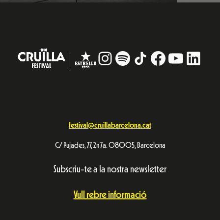
Instagram
#
TikTok
Facebook
YouTub
Linke
festival@cruillabarcelona.cat
C/ Pujades, 77, 2n 7a. 08005, Barcelona
Subscriu-te a la nostra newsletter
Vull rebre informació