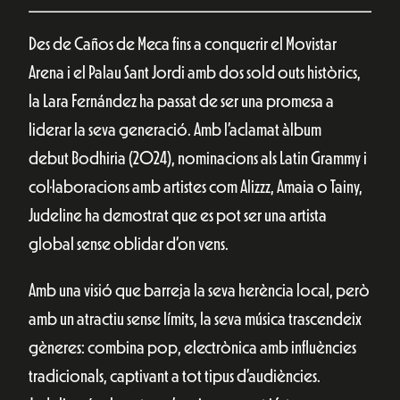
Des de Caños de Meca fins a conquerir el Movistar
Arena i el Palau Sant Jordi amb dos sold outs històrics,
la Lara Fernández ha passat de ser una promesa a
liderar la seva generació. Amb l’aclamat àlbum
debut Bodhiria (2024), nominacions als Latin Grammy i
col·laboracions amb artistes com Alizzz, Amaia o Tainy,
Judeline ha demostrat que es pot ser una artista
global sense oblidar d’on vens.
Amb una visió que barreja la seva herència local, però
amb un atractiu sense límits, la seva música trascendeix
gèneres: combina pop, electrònica amb influències
tradicionals, captivant a tot tipus d’audiències.