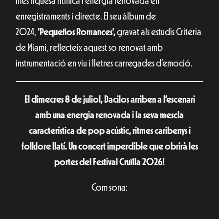
més riquesa rítmica i energia renovada en
enregistraments i directe. El seu àlbum de
2024,
‘Pequeños Romances’,
gravat als estudis Criteria
de Miami, reflecteix aquest so renovat amb
instrumentació en viu i lletres carregades d’emoció.
El dimecres 8 de juliol, Bacilos arriben a l’escenari
amb una energia renovada i la seva mescla
característica de pop acústic, ritmes caribenys i
folklore llatí. Un concert imperdible que obrirà les
portes del Festival Cruïlla 2026!
Com sona: