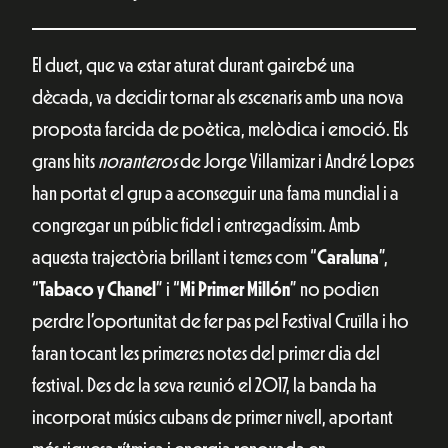
El duet, que va estar aturat durant gairebé una
dècada, va decidir tornar als escenaris amb una nova
proposta farcida de poètica, melòdica i emoció. Els
grans hits
noranteros
de Jorge Villamizar i André Lopes
han portat el grup a aconseguir una fama mundial i a
congregar un públic fidel i entregadíssim. Amb
aquesta trajectòria brillant i temes com “
Caraluna
”,
“
Tabaco y Chanel
” i “
Mi Primer Millón
” no podien
perdre l’oportunitat de fer pas pel Festival Cruïlla i ho
faran tocant les primeres notes del primer dia del
festival. Des de la seva reunió el 2017, la banda ha
incorporat músics cubans de primer nivell, aportant