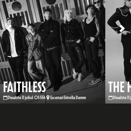
FAITHLESS
THE 
Dissabte 11 juliol 01:55h
Escenari Estrella Damm
Dissabte 11