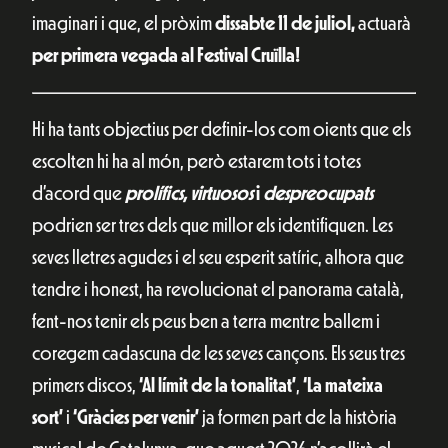
imaginari i que, el pròxim
dissabte 11 de juliol,
actuarà
per primera vegada al Festival Cruïlla!
Hi ha tants objectius per definir-los com oients que els
escolten hi ha al món, però estarem tots i totes
d’acord que
prolífics, virtuosos
i
despreocupats
podrien ser tres dels que millor els identifiquen. Les
seves lletres agudes i el seu esperit satíric, alhora que
tendre i honest, ha revolucionat el panorama català,
fent-nos tenir els peus ben a terra mentre ballem i
coregem cadascuna de les seves cançons. Els seus tres
primers discos,
‘Al límit de la tonalitat’
,
‘La mateixa
sort’
i
‘Gràcies per venir’
ja formen part de la història