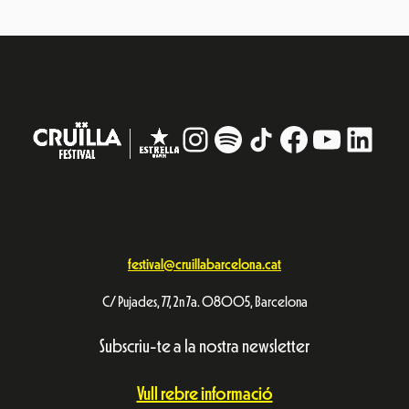
Instagram
#
TikTok
Facebook
YouTub
Linke
festival@cruillabarcelona.cat
C/ Pujades, 77, 2n 7a. 08005, Barcelona
Subscriu-te a la nostra newsletter
Vull rebre informació