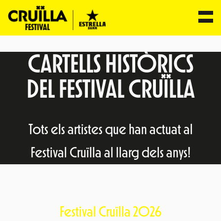
Vés
CARTELLS HISTÒRICS
al
contingut
DEL FESTIVAL CRUÏLLA
Tots els artistes que han actuat al
Festival Cruïlla al llarg dels anys!
Festival Cruïlla 2026