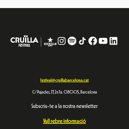
Instagram
#
TikTok
Facebook
YouTub
Linke
festival@cruillabarcelona.cat
C/ Pujades, 77, 2n 7a. 08005, Barcelona
Subscriu-te a la nostra newsletter
Vull rebre informació