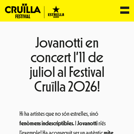
Vés
al
Jovanotti en
contingut
concert l’11 de
juliol al Festival
Cruïlla 2026!
Hi ha artistes que no són estrelles, sinó
fenòmens indescriptibles.
I
Jovanotti
n’és
l’exemple! Ha aconseguit ser un autèntic
mite