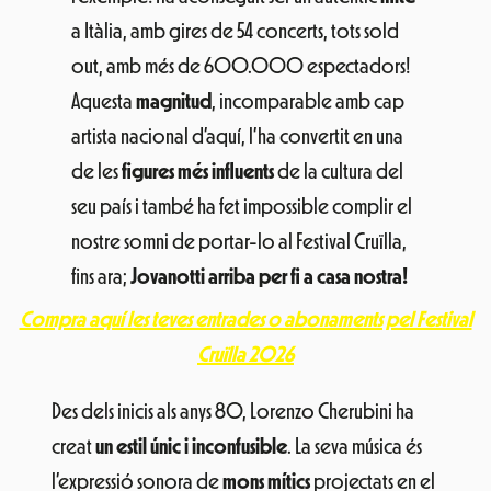
a Itàlia, amb gires de 54 concerts, tots sold
out, amb més de 600.000 espectadors!
Aquesta
magnitud
, incomparable amb cap
artista nacional d’aquí, l’ha convertit en una
de les
figures més influents
de la cultura del
seu país i també ha fet impossible complir el
nostre somni de portar-lo al Festival Cruïlla,
fins ara;
Jovanotti arriba per fi a casa nostra!
Compra aquí les teves entrades o abonaments pel Festival
Cruïlla 2026
Des dels inicis als anys 80, Lorenzo Cherubini ha
creat
un estil únic i inconfusible
. La seva música és
l’expressió sonora de
mons mítics
projectats en el