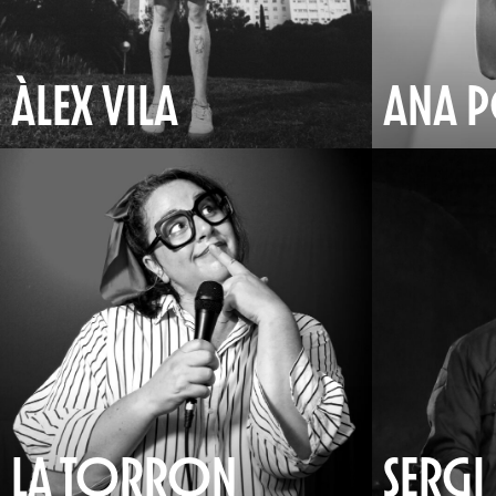
ÀLEX VILA
ANA 
LA TORRON
SERG