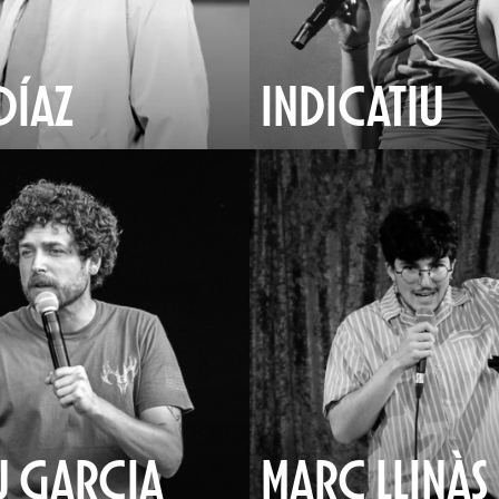
DÍAZ
INDICATIU
U GARCIA
MARÇ LLINÀS