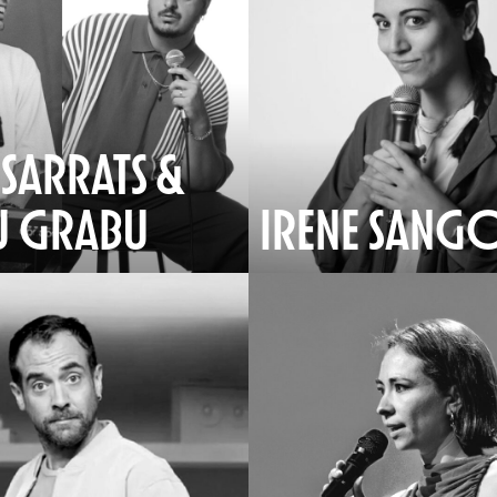
SARRATS &
U GRABU
IRENE SANG