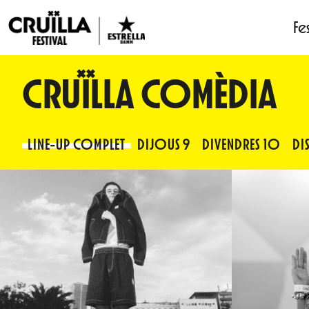
Fes
Vés
CRUÏLLA COMÈDIA
al
contingut
LINE-UP COMPLET
DIJOUS 9
DIVENDRES 10
DIS