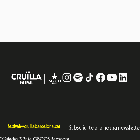
Instagram
#
TikTok
Facebook
YouTub
Linke
festival@cruillabarcelona.cat
Subscriu-te a la nostra newslette
C/ Pujades, 77, 2n 7a. 08005, Barcelona