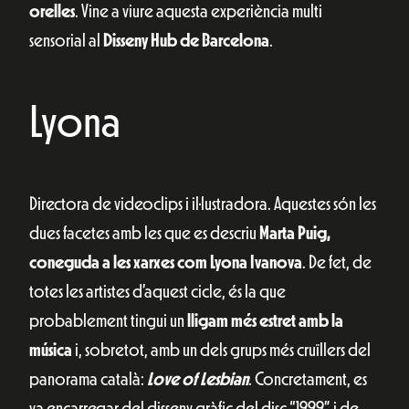
orelles
. Vine a viure aquesta experiència multi
sensorial al
Disseny Hub de Barcelona
.
Lyona
Directora de videoclips i il·lustradora. Aquestes són les
dues facetes amb les que es descriu
Marta Puig,
coneguda a les xarxes com Lyona Ivanova
. De fet, de
totes les artistes d’aquest cicle, és la que
probablement tingui un
lligam més estret amb la
música
i, sobretot, amb un dels grups més cruïllers del
panorama català:
Love of Lesbian
. Concretament, es