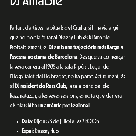
DJ Amable
Parlant d’artistes habituals del Cruïlla, si hi havia algú
que no podia faltar al Disseny Hub és DJ Amable.
Probablement, el
DJ amb una trajectòria més llarga a
l’escena nocturna de Barcelona
. Des que va començar
la seva carrera al 1985 a la sala Dipòsit Legal de
l’Hospitalet del Llobregat, no ha parat. Actualment, és
el
DJ resident de Razz Club
, la sala principal de
Razzmatazz, i, a les seves sessions, es nota que darrera
els plats hi ha
un autèntic professional
.
Data
: Dijous 23 de juliol a les 21:00h
Espai
: Disseny Hub