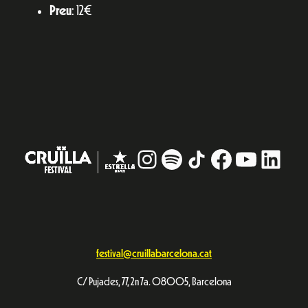
Preu
: 12€
Instagram
#
TikTok
Facebook
YouTub
Linke
festival@cruillabarcelona.cat
C/ Pujades, 77, 2n 7a. 08005, Barcelona