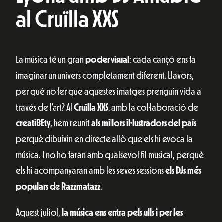
al Cruïlla XXS
La música té un gran
poder visual
: cada cançó ens fa
imaginar un univers completament diferent. Llavors,
per què no fer que aquestes imatges prenguin vida a
través de l’art? Al
Cruïlla XXS
, amb la col·laboració de
creatiBEty
, hem reunit
als
millors il·lustradors del país
perquè dibuixin en directe allò que els hi evoca la
música. I no ho faran amb qualsevol fil musical, perquè
els hi acompanyaran amb les seves sessions
els DJs més
populars de Razzmatazz
.
Aquest juliol,
la música ens entra pels ulls i per les