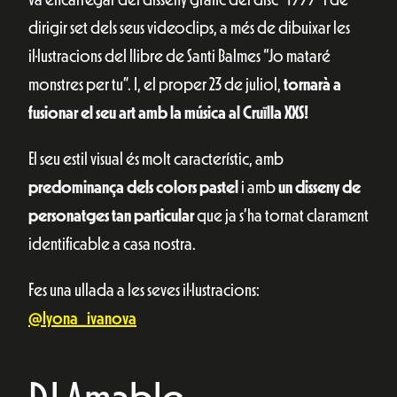
va encarregar del disseny gràfic del disc “1999” i de
dirigir set dels seus videoclips, a més de dibuixar les
il·lustracions del llibre de Santi Balmes “Jo mataré
monstres per tu”. I, el proper 23 de juliol,
tornarà a
fusionar el seu art amb la música al Cruïlla XXS!
El seu estil visual és molt característic, amb
predominança dels colors pastel
i amb
un disseny de
personatges tan particular
que ja s’ha tornat clarament
identificable a casa nostra.
Fes una ullada a les seves il·lustracions:
@lyona_ivanova