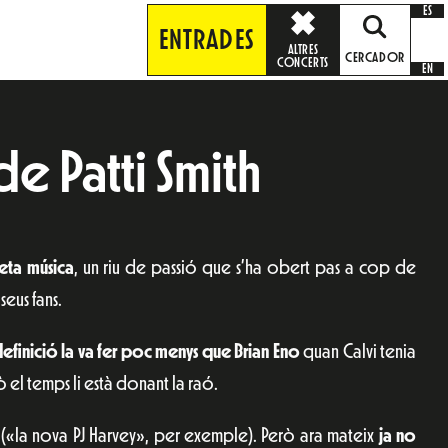
ES
ENTRADES
ALTRES
CERCADOR
CONCERTS
EN
e Patti Smith
feta música
, un riu de passió que s’ha obert pas a cop de
seus fans.
efinició la va fer poc menys que Brian Eno
quan Calvi tenia
 el temps li està donant la raó.
 («la nova PJ Harvey», per exemple). Però ara mateix
ja no