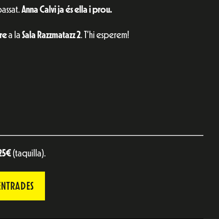
passat.
Anna Calvi ja és ella i prou.
re
a la
Sala Razzmatazz 2
. T’hi esperem!
25€
(taquilla).
ENTRADES