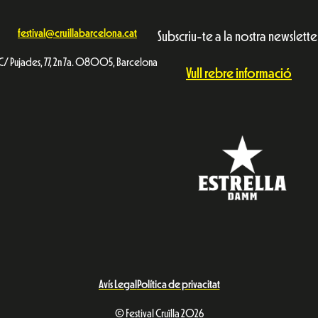
festival@cruillabarcelona.cat
Subscriu-te a la nostra newslette
C/ Pujades, 77, 2n 7a. 08005, Barcelona
Vull rebre informació
Avís Legal
Política de privacitat
© Festival Cruïlla 2026