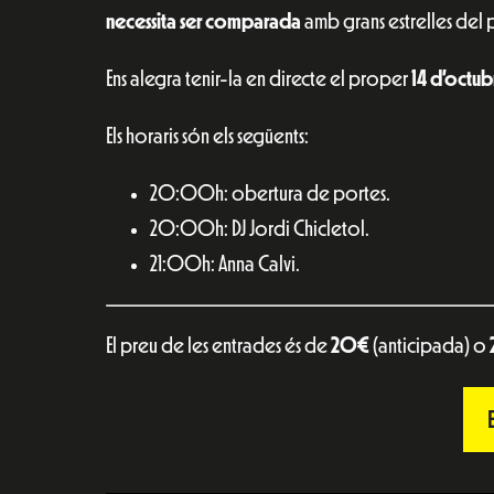
necessita ser comparada
amb grans estrelles del 
Ens alegra tenir-la en directe el proper
14 d’octub
Els horaris són els següents:
20:00h: obertura de portes.
20:00h: DJ Jordi Chicletol.
21:00h: Anna Calvi.
El preu de les entrades és de
20€
(anticipada) o