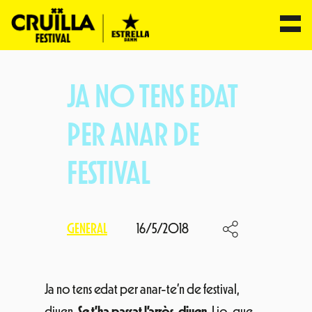
Vés
al
JA NO TENS EDAT
contingut
PER ANAR DE
FESTIVAL
GENERAL
16/5/2018
Ja no tens edat per anar-te’n de festival,
diuen.
Se t’ha passat l’arròs, diuen
. I jo, que