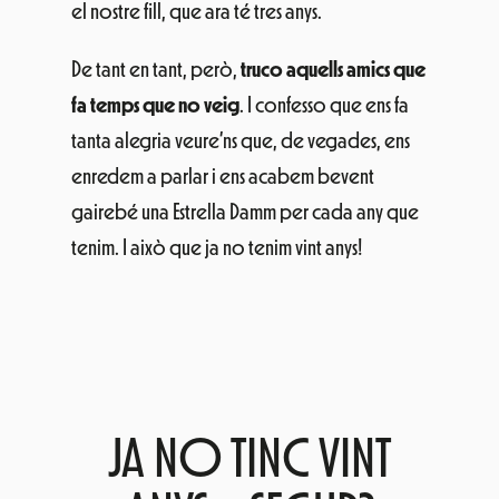
el nostre fill, que ara té tres anys.
De tant en tant, però,
truco aquells amics que
fa temps que no veig
. I confesso que ens fa
tanta alegria veure’ns que, de vegades, ens
enredem a parlar i ens acabem bevent
gairebé una Estrella Damm per cada any que
tenim. I això que ja no tenim vint anys!
JA NO TINC VINT
ANYS… SEGUR?