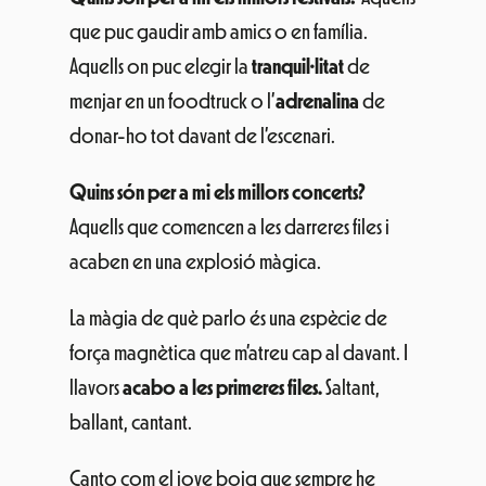
Quins són per a mi els millors concerts?
Aquells que comencen a les darreres files i
acaben en una explosió màgica.
La màgia de què parlo és una espècie de
força magnètica que m’atreu cap al davant. I
llavors
acabo a les primeres files.
Saltant,
ballant, cantant.
Canto com el jove boig que sempre he
estat, ballo com el jove que va decidir ser un
adult però mai no podrà renunciar a la seva
essència. I salto perquè la meva parella i el
meu fill em vegin i no parin de riure.