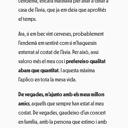
L’endemà, encara matinava per anar a dinar a
casa de l’àvia, que ja em deia que aprofités
el temps.
Ara, si em bec vint cerveses, probablement
l’endemà em sentiré com si m’haguessin
enterrat al costat de l’àvia. Per això, avui
valoro més el meu cos i
prefereixo qualitat
abans que quantitat
. I aquesta màxima
l’aplico en tota la meva vida.
De vegades, m’ajunto amb els meus millors
amics
, aquells que sempre han estat al meu
costat. De vegades, gaudeixo d’un concert
en família, amb la persona que estimo i amb