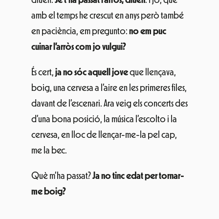
amb el temps he crescut en anys però també
en paciència, em pregunto:
no em puc
cuinar l’arròs com jo vulgui?
És cert,
ja no sóc aquell jove
que llençava,
boig, una cervesa a l’aire en les primeres files,
davant de l’escenari. Ara veig els concerts des
d’una bona posició, la música l’escolto i la
cervesa, en lloc de llençar-me-la pel cap,
me la bec.
Què m’ha passat?
Ja no tinc edat per tornar-
me boig?