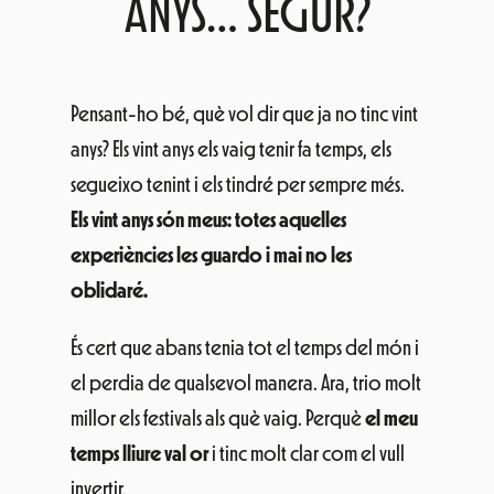
Pensant-ho bé, què vol dir que ja no tinc vint
anys? Els vint anys els vaig tenir fa temps, els
segueixo tenint i els tindré per sempre més.
Els vint anys són meus: totes aquelles
experiències les guardo i mai no les
oblidaré.
És cert que abans tenia tot el temps del món i
el perdia de qualsevol manera. Ara, trio molt
millor els festivals als què vaig. Perquè
el meu
temps lliure val or
i tinc molt clar com el vull
invertir.
No, jo no vaig a qualsevol festival.