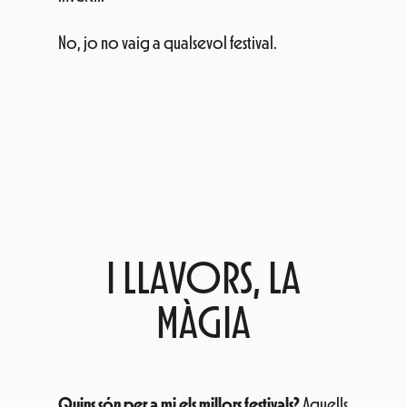
I LLAVORS, LA
MÀGIA
Quins són per a mi els millors festivals?
Aquells
que puc gaudir amb amics o en família.
Aquells on puc elegir la
tranquil·litat
de
menjar en un foodtruck o l’
adrenalina
de
donar-ho tot davant de l’escenari.