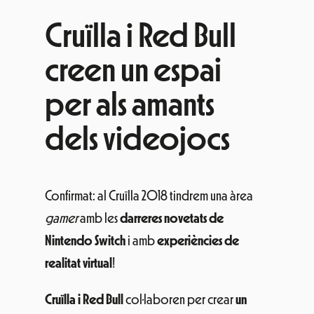
Cruïlla i Red Bull
creen un espai
per als amants
dels videojocs
Confirmat: al Cruïlla 2018 tindrem una àrea
gamer
amb les
darreres novetats de
Nintendo Switch
i amb
experiències de
realitat virtual
!
Cruïlla i Red Bull
col·laboren per crear
un