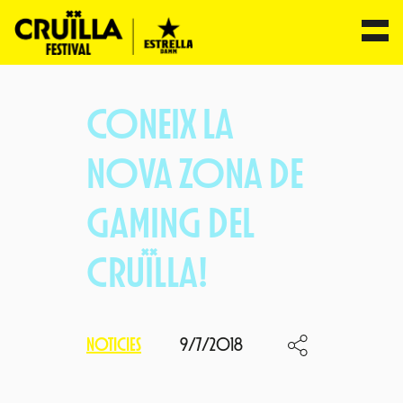
Vés
al
CONEIX LA
contingut
NOVA ZONA DE
GAMING DEL
CRUÏLLA!
NOTICIES
9/7/2018