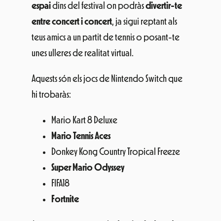
espai
dins del festival on podràs
divertir-te
entre concert i concert
, ja sigui reptant als
teus amics a un partit de tennis o posant-te
unes ulleres de realitat virtual.
Aquests són els jocs de Nintendo Switch que
hi trobaràs:
Mario Kart 8 Deluxe
Mario Tennis Aces
Donkey Kong Country Tropical Freeze
Super Mario Odyssey
FIFA18
Fortnite