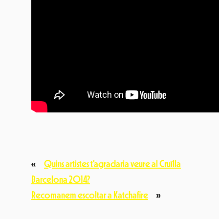
«
Quins artistes t’agradaria veure al Cruïlla
Barcelona 2014?
Recomanem escoltar a Katchafire
»