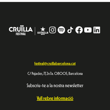
Instagram
#
TikTok
Facebook
YouTub
Linke
festival@cruillabarcelona.cat
C/ Pujades, 77, 2n 7a. 08005, Barcelona
Subscriu-te a la nostra newsletter
Vull rebre informació