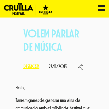
Vés
al
VOLEM PARLAR
contingut
DE MÚSICA
DESTACATS
27/11/2013
Hola,
Teníem ganes de generar una eina de
comunicació amb el públic del festival que