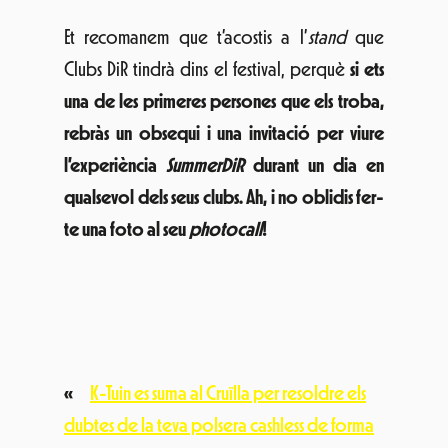
Et recomanem que t’acostis a l’
stand
que
Clubs DiR tindrà dins el festival, perquè
si ets
una de les primeres persones que els troba,
rebràs un obsequi i una invitació per viure
l’experiència
SummerDiR
durant un dia en
qualsevol dels seus clubs. Ah, i no oblidis fer-
te una foto al seu
photocall
!
«
K-Tuin es suma al Cruïlla per resoldre els
dubtes de la teva polsera cashless de forma