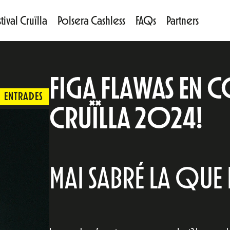
tival Cruïlla
Polsera Cashless
FAQs
Partners
FIGA FLAWAS EN C
ENTRADES
CRUÏLLA 2024!
MAI SABRÉ LA QUE