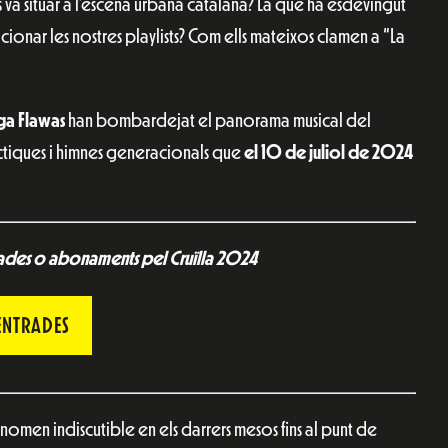
s va situar a l’escena urbana catalana? La que ha esdevingut
cionar les nostres playlists? Com ells mateixos clamen a “La
ga Flawas
han bombardejat el panorama musical del
èctiques i himnes generacionals que
el 10 de juliol de 2024
rades o abonaments pel Cruïlla 2024
ENTRADES
nomen indiscutible en els darrers mesos fins al punt de