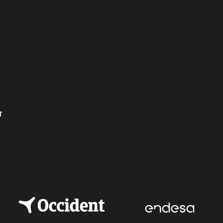
e
dIn
r