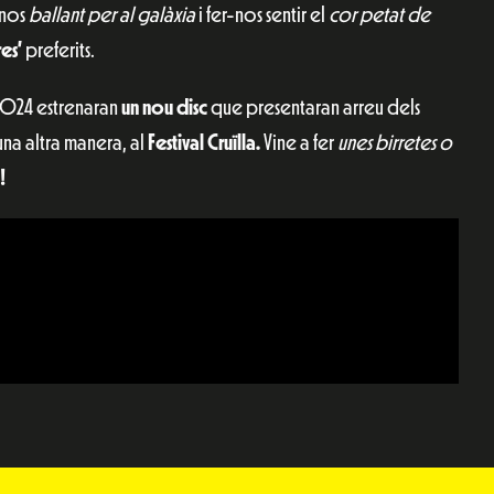
-nos
ballant per al galàxia
i fer-nos sentir el
cor petat de
res’
preferits.
 2024 estrenaran
un nou disc
que presentaran arreu dels
una altra manera, al
Festival Cruïlla.
Vine a fer
unes birretes o
!