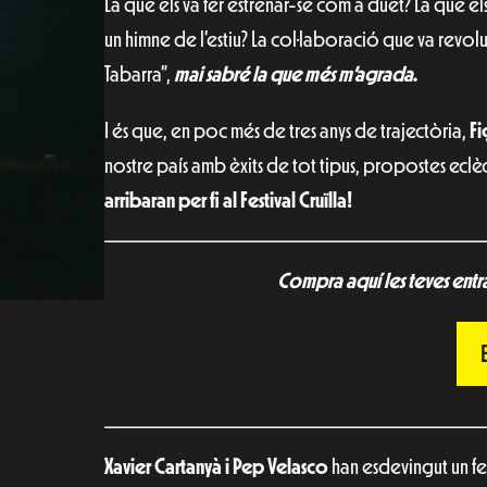
La que els va fer estrenar-se com a duet? La que el
un himne de l’estiu? La col·laboració que va revolu
Tabarra”,
mai sabré la que més m’agrada
.
I és que, en poc més de tres anys de trajectòria,
Fi
nostre país amb èxits de tot tipus, propostes ecl
arribaran per fi al Festival Cruïlla!
Compra aquí les teves ent
Xavier Cartanyà i Pep Velasco
han esdevingut un fe