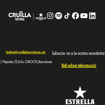
Instagram
#
TikTok
Facebook
YouTub
Linke
festival@cruillabarcelona.cat
Subscriu-te a la nostra newslette
C/ Pujades, 77, 2n 7a. 08005, Barcelona
Vull rebre informació